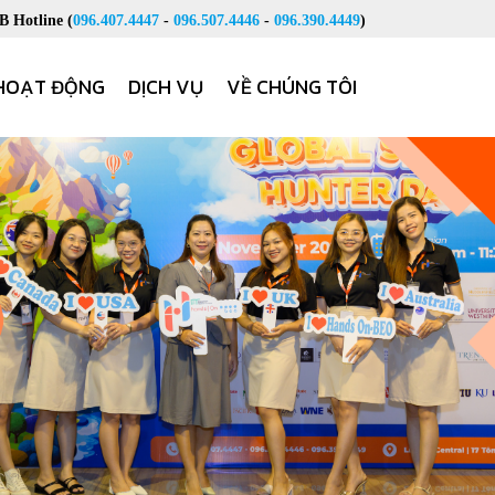
 Hotline (
096.407.4447
-
096.507.4446
-
096.390.4449
)
HOẠT ĐỘNG
DỊCH VỤ
VỀ CHÚNG TÔI