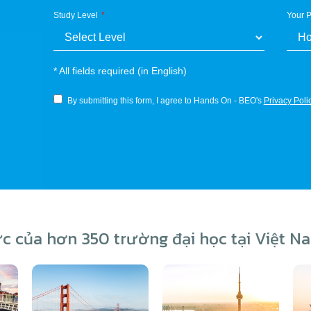
Study Level
Your P
*
All fields required (in English)
By submitting this form, I agree to Hands On - BEO's
Privacy Poli
ức của hơn 350 trường đại học tại Việt Na