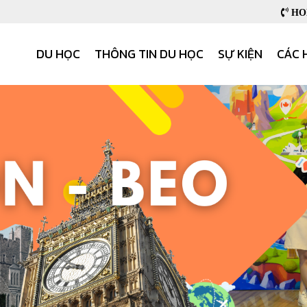
HOB
DU HỌC
THÔNG TIN DU HỌC
SỰ KIỆN
CÁC 