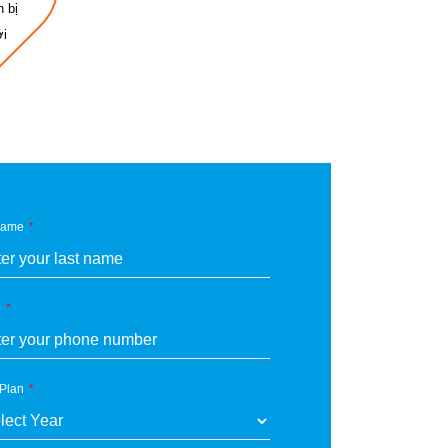
 bị
ới
Name
e
 Plan