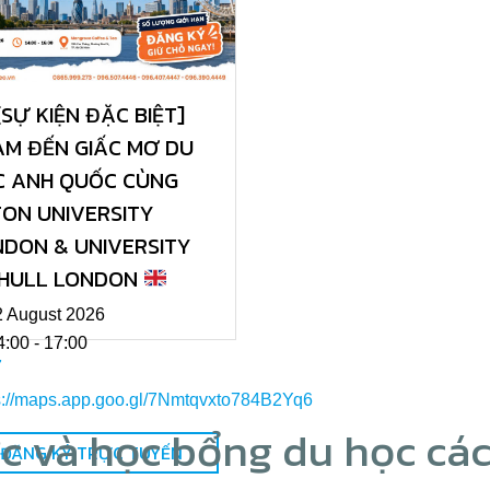
SỰ KIỆN ĐẶC BIỆT]
M ĐẾN GIẤC MƠ DU
C ANH QUỐC CÙNG
ON UNIVERSITY
DON & UNIVERSITY
 HULL LONDON
 August 2026
:00 - 17:00
7
s://maps.app.goo.gl/7Nmtqvxto784B2Yq6
ức và học bổng du học cá
ĐĂNG KÝ TRỰC TUYẾN