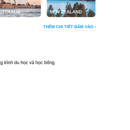
USTRALIA
NEW ZEALAND
ỌC THÊM
ĐỌC THÊM
THÊM CHI TIẾT BẤM VÀO ›
g trình du học và học bổng