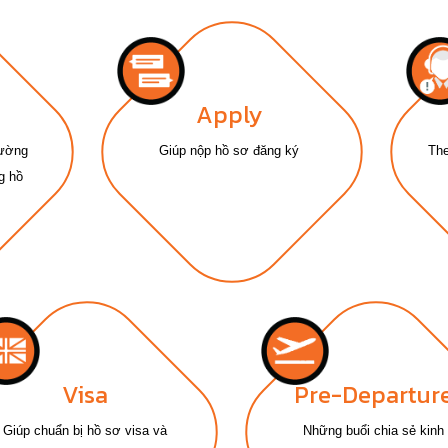
Apply
rường
Giúp nộp hồ sơ đăng ký
The
g hồ
Visa
Pre-Departur
Giúp chuẩn bị hồ sơ visa và
Những buổi chia sẻ kinh