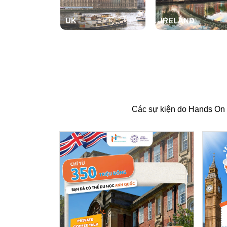
UK
IRELAND
ĐỌC THÊM
ĐỌC THÊM
Các sự kiện do Hands On -