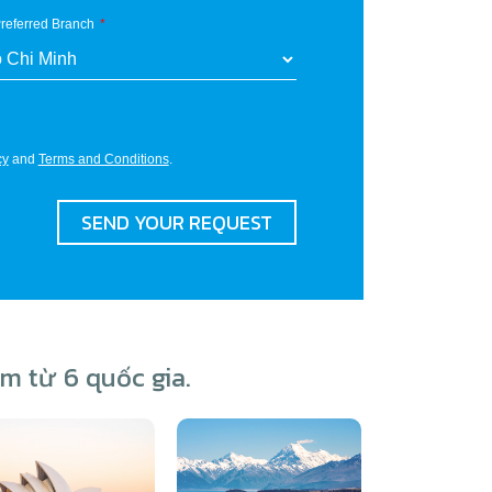
referred Branch
cy
and
Terms and Conditions
.
SEND YOUR REQUEST
m từ 6 quốc gia.