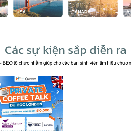
USA
CANADA
A
ĐỌC THÊM
ĐỌC THÊM
Đ
Các sự kiện sắp diễn ra
 BEO tổ chức nhằm giúp cho các bạn sinh viên tìm hiểu chươn