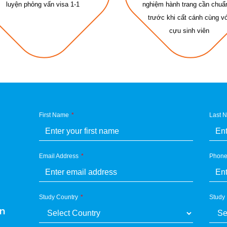
luyện phỏng vấn visa 1-1
nghiệm hành trang cần chuẩn
trước khi cất cánh cùng v
cựu sinh viên
First Name
Last 
Email Address
Phon
Study Country
Study
on