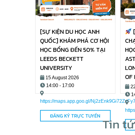
[SỰ KIỆN DU HỌC ANH
[
QUỐC] KHÁM PHÁ CƠ HỘI
CHẠ
HỌC BỔNG ĐẾN 50% TẠI
HỌ
LEEDS BECKETT
AST
UNIVERSITY
LON
OF
15 August 2026
14:00 - 17:00
22
14
https://maps.app.goo.gl/Nj2zEnk9Gi72ZvFy
http
ĐĂNG KÝ TRỰC TUYẾN
Tin t