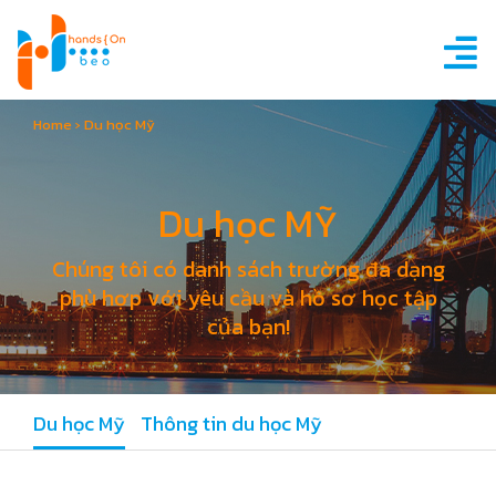
Home
›
Du học Mỹ
Du học MỸ
Chúng tôi có danh sách trường đa dạng
phù hợp với yêu cầu và hồ sơ học tập
của bạn!
Du học Mỹ
Thông tin du học Mỹ