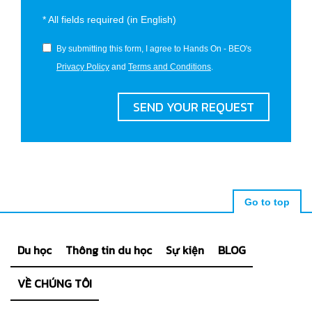
*
All fields required (in English)
By submitting this form, I agree to Hands On - BEO's
Privacy Policy
and
Terms and Conditions
.
SEND YOUR REQUEST
Go to top
Du học
Thông tin du học
Sự kiện
BLOG
VỀ CHÚNG TÔI