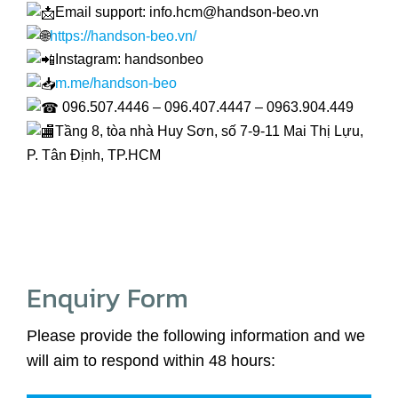
Email support: info.hcm@handson-beo.vn
https://handson-beo.vn/
Instagram: handsonbeo
m.me/handson-beo
096.507.4446 – 096.407.4447 – 0963.904.449
Tầng 8, tòa nhà Huy Sơn, số 7-9-11 Mai Thị Lựu,
P. Tân Định, TP.HCM
Enquiry Form
Please provide the following information and we
will aim to respond within 48 hours: