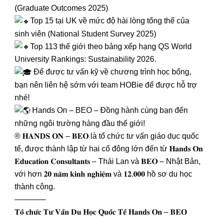
(Graduate Outcomes 2025)
Top 15 tại UK về mức độ hài lòng tổng thể của
sinh viên (National Student Survey 2025)
Top 113 thế giới theo bảng xếp hạng QS World
University Rankings: Sustainability 2026.
Để được tư vấn kỹ về chương trình học bổng,
bạn nên liên hệ sớm với team HOBie để được hỗ trợ
nhé!
Hands On – BEO – Đồng hành cùng bạn đến
những ngôi trường hàng đầu thế giới!
® 𝐇𝐀𝐍𝐃𝐒 𝐎𝐍 – 𝐁𝐄𝐎 là tổ chức tư vấn giáo dục quốc
tế, được thành lập từ hai cổ đông lớn đến từ 𝐇𝐚𝐧𝐝𝐬 𝐎𝐧
𝐄𝐝𝐮𝐜𝐚𝐭𝐢𝐨𝐧 𝐂𝐨𝐧𝐬𝐮𝐥𝐭𝐚𝐧𝐭𝐬 – Thái Lan và 𝐁𝐄𝐎 – Nhật Bản,
với hơn 𝟐𝟎 𝐧𝐚̆𝐦 𝐤𝐢𝐧𝐡 𝐧𝐠𝐡𝐢𝐞̣̂𝐦 và 𝟏𝟐.𝟎𝟎𝟎 hồ sơ du học
thành công.
————
𝐓𝐨̂̉ 𝐜𝐡𝐮̛́𝐜 𝐓𝐮̛ 𝐕𝐚̂́𝐧 𝐃𝐮 𝐇𝐨̣𝐜 𝐐𝐮𝐨̂́𝐜 𝐓𝐞̂́ 𝐇𝐚𝐧𝐝𝐬 𝐎𝐧 – 𝐁𝐄𝐎