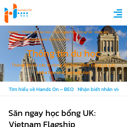
Home
›
Thông tin du học
›
Săn ngay học bổng UK: Vietnam
Flagship Postgraduate Scholarship
Thông tin du học
Thông tin về các trường đại học danh tiếng và các
khóa học phù hợp với bạn
Tìm hiểu về Hands On – BEO
Nhận biết nhân viên 
Săn ngay học bổng UK:
Vietnam Flagship