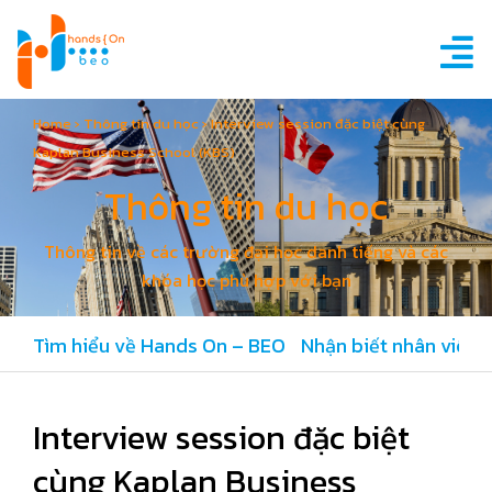
Home
›
Thông tin du học
›
Interview session đặc biệt cùng
Kaplan Business School (KBS)
Thông tin du học
Thông tin về các trường đại học danh tiếng và các
khóa học phù hợp với bạn
Tìm hiểu về Hands On – BEO
Nhận biết nhân viên 
Interview session đặc biệt
cùng Kaplan Business