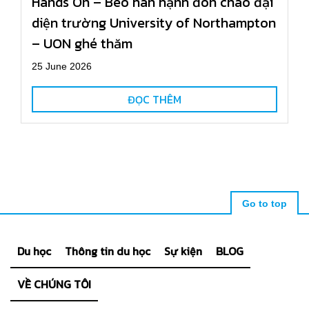
Hands On – Beo hân hạnh đón chào đại
diện trường University of Northampton
– UON ghé thăm
25 June 2026
ĐỌC THÊM
Go to top
Du học
Thông tin du học
Sự kiện
BLOG
VỀ CHÚNG TÔI