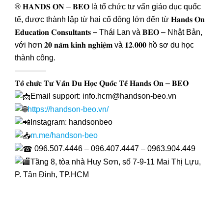
® 𝐇𝐀𝐍𝐃𝐒 𝐎𝐍 – 𝐁𝐄𝐎 là tổ chức tư vấn giáo dục quốc
tế, được thành lập từ hai cổ đông lớn đến từ 𝐇𝐚𝐧𝐝𝐬 𝐎𝐧
𝐄𝐝𝐮𝐜𝐚𝐭𝐢𝐨𝐧 𝐂𝐨𝐧𝐬𝐮𝐥𝐭𝐚𝐧𝐭𝐬 – Thái Lan và 𝐁𝐄𝐎 – Nhật Bản,
với hơn 𝟐𝟎 𝐧𝐚̆𝐦 𝐤𝐢𝐧𝐡 𝐧𝐠𝐡𝐢𝐞̣̂𝐦 và 𝟏𝟐.𝟎𝟎𝟎 hồ sơ du học
thành công.
————
𝐓𝐨̂̉ 𝐜𝐡𝐮̛́𝐜 𝐓𝐮̛ 𝐕𝐚̂́𝐧 𝐃𝐮 𝐇𝐨̣𝐜 𝐐𝐮𝐨̂́𝐜 𝐓𝐞̂́ 𝐇𝐚𝐧𝐝𝐬 𝐎𝐧 – 𝐁𝐄𝐎
Email support: info.hcm@handson-beo.vn
https://handson-beo.vn/
Instagram: handsonbeo
m.me/handson-beo
096.507.4446 – 096.407.4447 – 0963.904.449
Tầng 8, tòa nhà Huy Sơn, số 7-9-11 Mai Thị Lựu,
P. Tân Định, TP.HCM