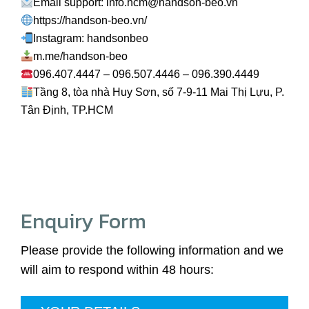
Email support: info.hcm@handson-beo.vn
https://handson-beo.vn/
Instagram: handsonbeo
m.me/handson-beo
096.407.4447 – 096.507.4446 – 096.390.4449
Tầng 8, tòa nhà Huy Sơn, số 7-9-11 Mai Thị Lựu, P.
Tân Định, TP.HCM
Enquiry Form
Please provide the following information and we
will aim to respond within 48 hours: