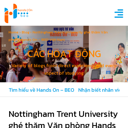
Home
›
Blog
›
Nottingham Trent University ghé thăm Văn
phòng Hands On – BEO Việt Nam
CÁC HOẠT ĐỘNG
Variety of blogs from direct experience and every
aspect of studying
Tìm hiểu về Hands On – BEO
Nhận biết nhân viên 
Nottingham Trent University
ghé thăm Văn phòng Hands