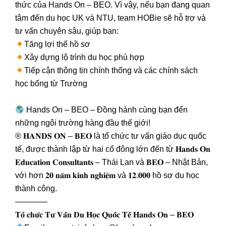
thức của Hands On – BEO. Vì vậy, nếu bạn đang quan
tâm đến du học UK và NTU, team HOBie sẽ hỗ trợ và
tư vấn chuyên sâu, giúp bạn:
Tăng lợi thế hồ sơ
Xây dựng lộ trình du học phù hợp
Tiếp cận thông tin chính thống và các chính sách
học bổng từ Trường
Hands On – BEO – Đồng hành cùng bạn đến
những ngôi trường hàng đầu thế giới!
® 𝐇𝐀𝐍𝐃𝐒 𝐎𝐍 – 𝐁𝐄𝐎 là tổ chức tư vấn giáo dục quốc
tế, được thành lập từ hai cổ đông lớn đến từ 𝐇𝐚𝐧𝐝𝐬 𝐎𝐧
𝐄𝐝𝐮𝐜𝐚𝐭𝐢𝐨𝐧 𝐂𝐨𝐧𝐬𝐮𝐥𝐭𝐚𝐧𝐭𝐬 – Thái Lan và 𝐁𝐄𝐎 – Nhật Bản,
với hơn 𝟐𝟎 𝐧𝐚̆𝐦 𝐤𝐢𝐧𝐡 𝐧𝐠𝐡𝐢𝐞̣̂𝐦 và 𝟏𝟐.𝟎𝟎𝟎 hồ sơ du học
thành công.
————
𝐓𝐨̂̉ 𝐜𝐡𝐮̛́𝐜 𝐓𝐮̛ 𝐕𝐚̂́𝐧 𝐃𝐮 𝐇𝐨̣𝐜 𝐐𝐮𝐨̂́𝐜 𝐓𝐞̂́ 𝐇𝐚𝐧𝐝𝐬 𝐎𝐧 – 𝐁𝐄𝐎