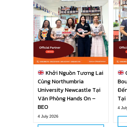
Khởi Nguồn Tương Lai
C
Cùng Northumbria
Bou
University Newcastle Tại
Đến
Văn Phòng Hands On –
Tại
BEO
4 Jul
4 July 2026