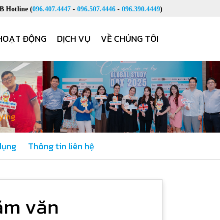
 Hotline (
096.407.4447
-
096.507.4446
-
096.390.4449
)
HOẠT ĐỘNG
DỊCH VỤ
VỀ CHÚNG TÔI
dying
dụng
Thông tin liên hệ
hăm văn