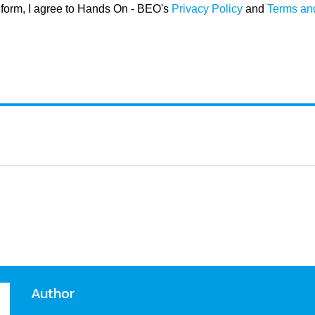
s form, I agree to Hands On - BEO's
Privacy Policy
and
Terms an
Author