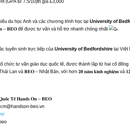
t (GPA từ 7.5/10)trị giá £3,000
iểu du học Anh và các chương trình học tại
University of Bedf
 𝐎𝐧 – 𝐁𝐄𝐎 để được tư vấn và hỗ trợ nhanh chóng nhất
c tuyển sinh trực tiếp của
University of Bedfordshire
tại Việ
là tổ chức tư vấn giáo dục quốc tế, được thành lập từ hai cổ đông lớn
𝐚𝐧𝐭𝐬 – Thái Lan và 𝐁𝐄𝐎 – Nhật Bản, với hơn 𝟐𝟎 𝐧𝐚̆𝐦 𝐤𝐢𝐧𝐡 𝐧𝐠𝐡𝐢𝐞̣̂𝐦 
𝐜 𝐐𝐮𝐨̂́𝐜 𝐓𝐞̂́ 𝐇𝐚𝐧𝐝𝐬 𝐎𝐧 – 𝐁𝐄𝐎
o.hcm@handson-beo.vn
vn/
beo