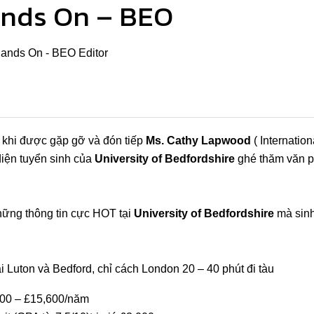
nds On – BEO
ands On - BEO Editor
i khi được gặp gỡ và đón tiếp
Ms. Cathy Lapwood
( Internatio
diện tuyển sinh của
University of Bedfordshire
ghé thăm văn 
ững thông tin cực HOT tại
University of Bedfordshire
mà sinh
 Luton và Bedford, chỉ cách London 20 – 40 phút đi tàu
500 – £15,600/năm