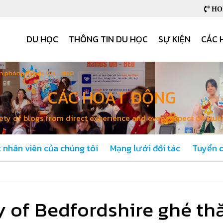
HOB
DU HỌC
THÔNG TIN DU HỌC
SỰ KIỆN
CÁC 
ăn phòng Hands On – BEO
CÁC HOẠT ĐỘNG
ety of blogs from direct experience and every aspect of stu
 nhân viên của chúng tôi
Mạng lưới đối tác
Tuyển 
y of Bedfordshire ghé t