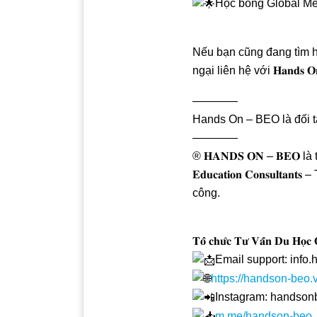
Học bổng Global Meri
Nếu bạn cũng đang tìm h
ngại liên hệ với 𝐇𝐚𝐧𝐝
————
Hands On – BEO là đối tá
————
® 𝐇𝐀𝐍𝐃𝐒 𝐎𝐍 – 𝐁𝐄𝐎 
𝐄𝐝𝐮𝐜𝐚𝐭𝐢𝐨𝐧 𝐂𝐨𝐧𝐬𝐮𝐥𝐭
công.
𝐓𝐨̂̉ 𝐜𝐡𝐮̛́𝐜 𝐓𝐮̛ 𝐕𝐚̂́𝐧 𝐃𝐮 𝐇𝐨̣
Email support: inf
https://handson-beo.
Instagram: handson
m.me/handson-beo