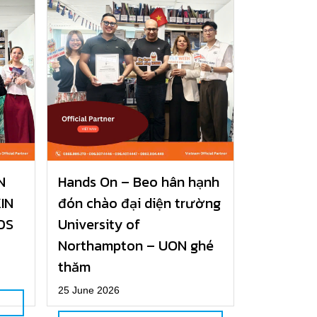
N
Hands On – Beo hân hạnh
IN
đón chào đại diện trường
DS
University of
Northampton – UON ghé
thăm
25 June 2026