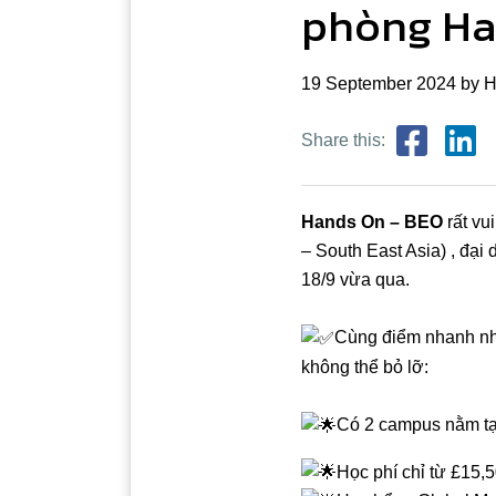
phòng Ha
19 September 2024 by H
Share this:
Hands On – BEO
rất vu
– South East Asia) , đại 
18/9 vừa qua.
Cùng điểm nhanh nh
không thể bỏ lỡ:
Có 2 campus nằm tại
Học phí chỉ từ £15,