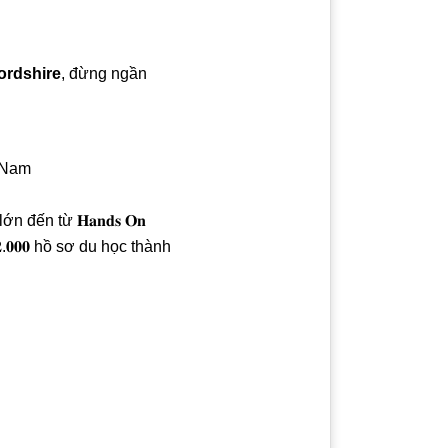
ordshire
, đừng ngần
t Nam
 đến từ 𝐇𝐚𝐧𝐝𝐬 𝐎𝐧
và 𝟏𝟐.𝟎𝟎𝟎 hồ sơ du học thành