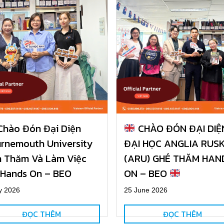
hào Đón Đại Diện
CHÀO ĐÓN ĐẠI DIỆ
rnemouth University
ĐẠI HỌC ANGLIA RUSK
 Thăm Và Làm Việc
(ARU) GHÉ THĂM HAN
 Hands On – BEO
ON – BEO
y 2026
25 June 2026
ĐỌC THÊM
ĐỌC THÊM