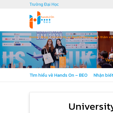
Trường Đại Học
Home
›
Blog
›
University of Bedfordshire ghé thăm v
Vari
Tìm hiểu về Hands On – BEO
Nhận biết
Universit