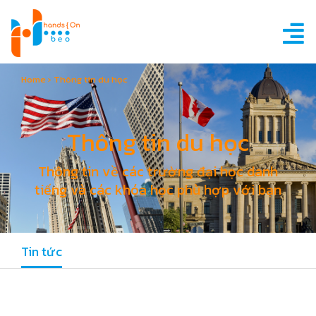
Home
›
Thông tin du học
Thông tin du học
Thông tin về các trường đại học danh
tiếng và các khóa học phù hợp với bạn
Tin tức