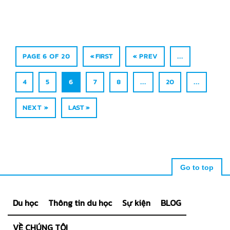
PAGE 6 OF 20
« FIRST
« PREV
...
4
5
6
7
8
...
20
...
NEXT »
LAST »
Go to top
Du học
Thông tin du học
Sự kiện
BLOG
VỀ CHÚNG TÔI