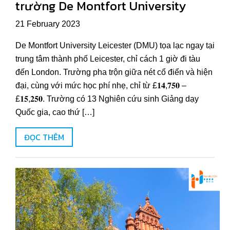
trường De Montfort University
21 February 2023
De Montfort University Leicester (DMU) tọa lạc ngay tại
trung tâm thành phố Leicester, chỉ cách 1 giờ đi tàu
đến London. Trường pha trộn giữa nét cổ điển và hiện
đại, cùng với mức học phí nhẹ, chỉ từ £𝟏𝟒,𝟕𝟓𝟎 –
£𝟏𝟓,𝟐𝟓𝟎. Trường có 13 Nghiên cứu sinh Giảng dạy
Quốc gia, cao thứ […]
ĐỌC THÊM