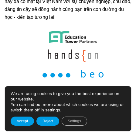
nay đã có mặt tại Việt Nam với sự chuyên nghiệp, chu đáo,
đáng tin cậy sẽ đồng hành cùng bạn trên con đường du
học - kiến tạo tương lai!
We are using cookies to give you the best experience on
our website.
You can find out more about which cookies we are using or
switch them off in
settings
.
Privacy Policy
Terms and Conditions
Cookie Policy
Accept
Reject
Settings
Copyright 2022 Hands On - BEO Co.,Ltd. All Rights Reserved.