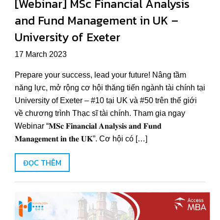
[Webinar] MSc Financial Analysis
and Fund Management in UK –
University of Exeter
17 March 2023
Prepare your success, lead your future! Nâng tầm
năng lực, mở rộng cơ hội thăng tiến ngành tài chính tại
University of Exeter – #10 tại UK và #50 trên thế giới
về chương trình Thạc sĩ tài chính. Tham gia ngay
Webinar “𝐌𝐒𝐜 𝐅𝐢𝐧𝐚𝐧𝐜𝐢𝐚𝐥 𝐀𝐧𝐚𝐥𝐲𝐬𝐢𝐬 𝐚𝐧𝐝 𝐅𝐮𝐧𝐝
𝐌𝐚𝐧𝐚𝐠𝐞𝐦𝐞𝐧𝐭 𝐢𝐧 𝐭𝐡𝐞 𝐔𝐊”. Cơ hội có […]
ĐỌC THÊM