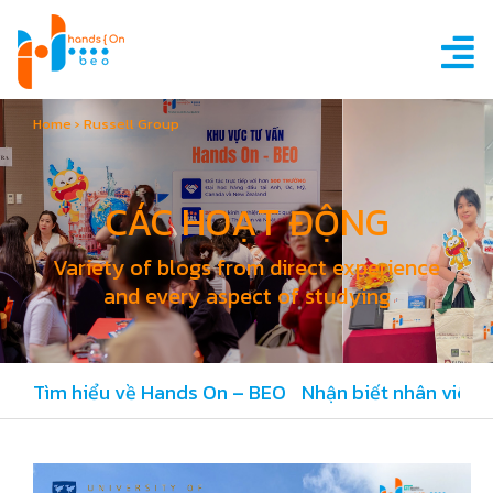
Home
›
Russell Group
CÁC HOẠT ĐỘNG
Variety of blogs from direct experience
and every aspect of studying
Tìm hiểu về Hands On – BEO
Nhận biết nhân viên 