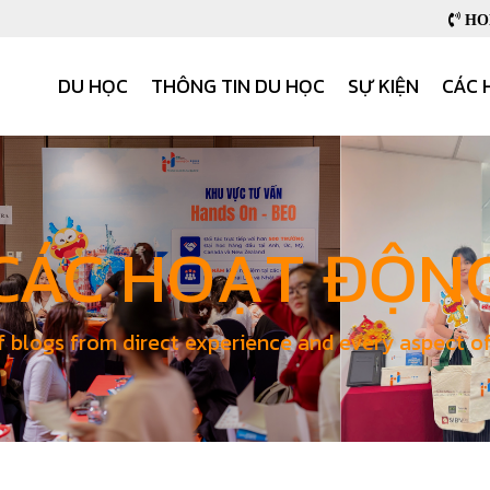
HOB
DU HỌC
THÔNG TIN DU HỌC
SỰ KIỆN
CÁC 
CÁC HOẠT ĐỘN
f blogs from direct experience and every aspect o