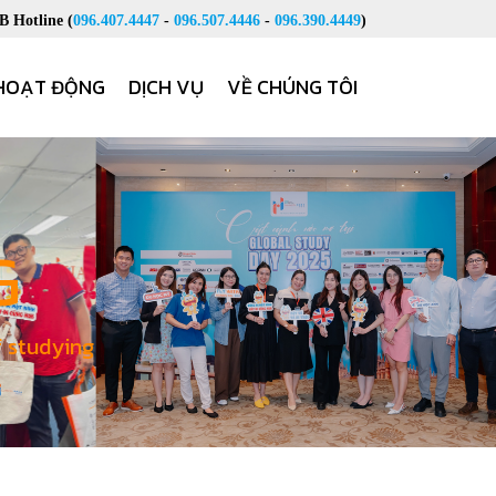
 Hotline (
096.407.4447
-
096.507.4446
-
096.390.4449
)
HOẠT ĐỘNG
DỊCH VỤ
VỀ CHÚNG TÔI
G
f studying