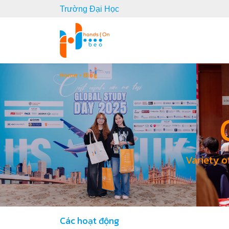
Trường Đại Học
Home
›
Blog
Variety o
Các hoạt động