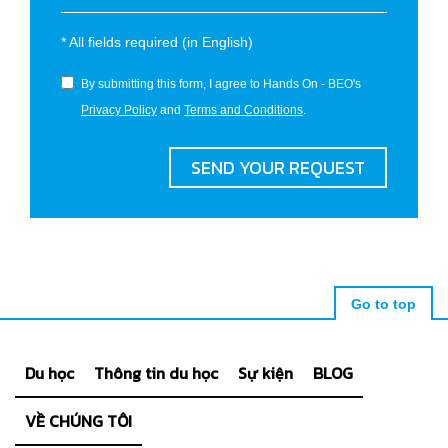
*
All fields required (in English)
By submitting this form, I agree to Hands On - BEO's
Privacy Policy
and
Terms and Conditions
.
SEND YOUR REQUEST
Go to top
Du học
Thông tin du học
Sự kiện
BLOG
VỀ CHÚNG TÔI