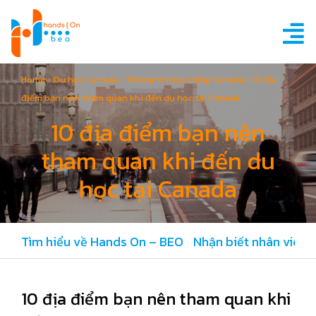
Home
›
Du học Canada
›
Thông tin học tiếng Canada
›
10 địa
điểm bạn nên tham quan khi đến du học tại Canada
10 địa điểm bạn nên
tham quan khi đến du
học tại Canada
Tìm hiểu về Hands On – BEO
Nhận biết nhân viên 
10 địa điểm bạn nên tham quan khi